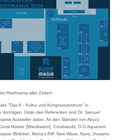
te Reefmania aller Zeiten!
jahr "Das K - Kultur und Kongresszentrum" in
n Vorträgen. Unter den Referenten sind Dr. Samuel
ssante Aussteller dabei. An den Ständen von Abyzz,
, Coral Master [Wiesbaden], Coralsands, D-D Aquarium
rwasser Böttcher, Mona’s Riff, New Wave, Nyos, Oceamo