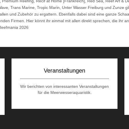
ik, Premium Reefing, Recif at Home [Frankreich], Red Sea, Reef Art & D
Wave, Trans Marine, Tropic Marin, Unter Wasser Freiburg und Zunze gib
llen und Zubehör zu ergattern. Ebenfalls dabei sind eine ganze Schaar
lenden Firmen. Hier könnt ihr einmal mit allen direkt sprechen, die ih
 Reefmania 2026
Veranstaltungen
Wir berichten von interessanten Veranstaltungen
für die Meerwesseraquaristik.