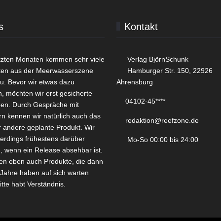
s
Kontakt
etzten Monaten kommen sehr viele
Verlag BjörnSchunk
ten aus der Meerwasserszene
Hamburger Str. 150, 22926
zu. Bevor wir etwas dazu
Ahrensburg
n, möchten wir erst gesicherte
04102-45****
ben. Durch Gespräche mit
rn kennen wir natürlich auch das
redaktion@reefzone.de
r andere geplante Produkt. Wir
lerdings frühestens darüber
Mo-So 00:00 bis 24:00
n, wenn ein Release absehbar ist.
en eben auch Produkte, die dann
Jahre haben auf sich warten
itte habt Verständnis.