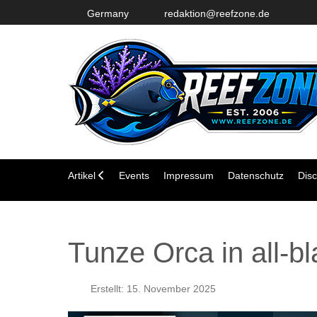
Germany
redaktion@reefzone.de
Artikel
Events
Impressum
Datenschutz
Disc
Tunze Orca in all-b
Erstellt: 15. November 2025