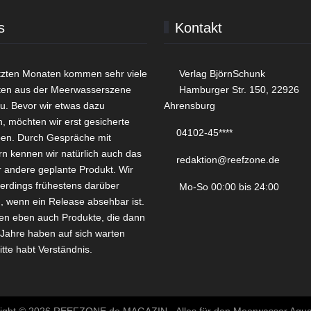
s
Kontakt
etzten Monaten kommen sehr viele
Verlag BjörnSchunk
ten aus der Meerwasserszene
Hamburger Str. 150, 22926
zu. Bevor wir etwas dazu
Ahrensburg
n, möchten wir erst gesicherte
04102-45****
ben. Durch Gespräche mit
rn kennen wir natürlich auch das
redaktion@reefzone.de
r andere geplante Produkt. Wir
lerdings frühestens darüber
Mo-So 00:00 bis 24:00
n, wenn ein Release absehbar ist.
en eben auch Produkte, die dann
Jahre haben auf sich warten
itte habt Verständnis.